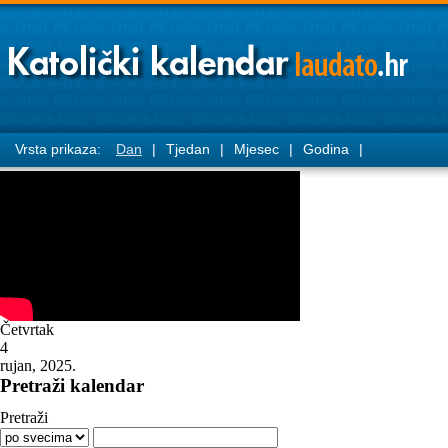
Vrsta prikaza:
Dan
|
Tjedan
|
Mjesec
|
Godina
|
Četvrtak
4
rujan, 2025.
Pretraži kalendar
Pretraži