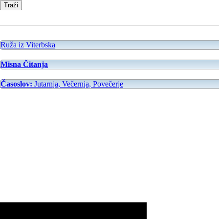
Ruža iz Viterbska
Misna Čitanja
Časoslov:
Jutarnja, Večernja, Povečerje