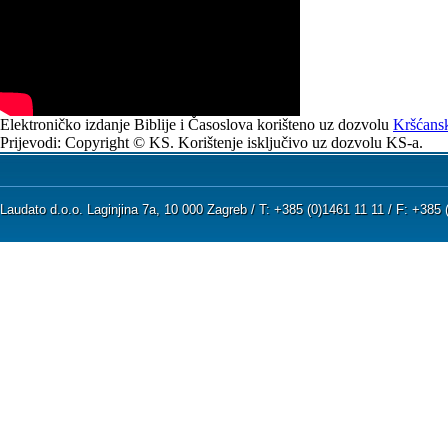
Elektroničko izdanje Biblije i Časoslova korišteno uz dozvolu
Kršćansk
Prijevodi: Copyright © KS. Korištenje isključivo uz dozvolu KS-a.
Laudato d.o.o. Laginjina 7a, 10 000 Zagreb / T: +385 (0)1461 11 11 / F: +38