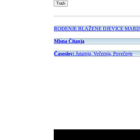
ROĐENJE BLAŽENE DJEVICE MARIJ
Misna Čitanja
Časoslov:
Jutarnja, Večernja, Povečerje