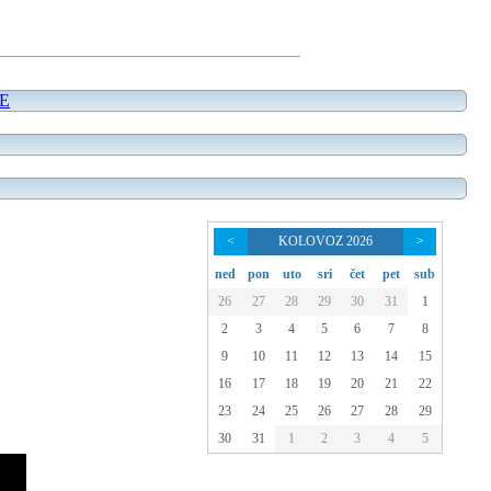
E
<
KOLOVOZ 2026
>
ned
pon
uto
sri
čet
pet
sub
26
27
28
29
30
31
1
2
3
4
5
6
7
8
9
10
11
12
13
14
15
16
17
18
19
20
21
22
23
24
25
26
27
28
29
30
31
1
2
3
4
5