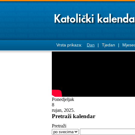
Vrsta prikaza:
Dan
|
Tjedan
|
Mjese
Ponedjeljak
8
rujan, 2025.
Pretraži kalendar
Pretraži