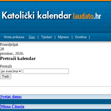
Vrsta prikaza:
Dan
|
Tjedan
|
Mjesec
|
Godina
|
Ponedjeljak
28
prosinac, 2026.
Pretraži kalendar
Pretraži
Svetac dana:
Misna Čitanja