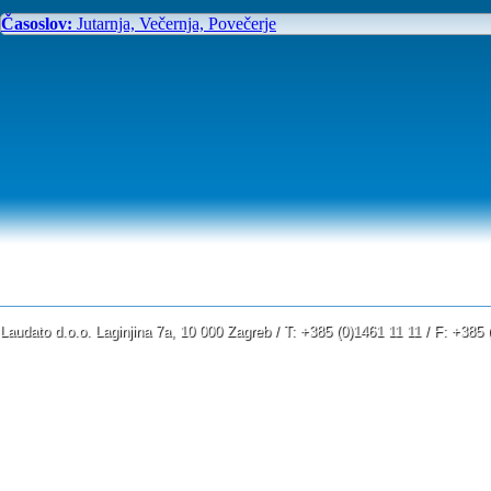
Časoslov:
Jutarnja, Večernja, Povečerje
Laudato d.o.o. Laginjina 7a, 10 000 Zagreb / T: +385 (0)1461 11 11 / F: +38