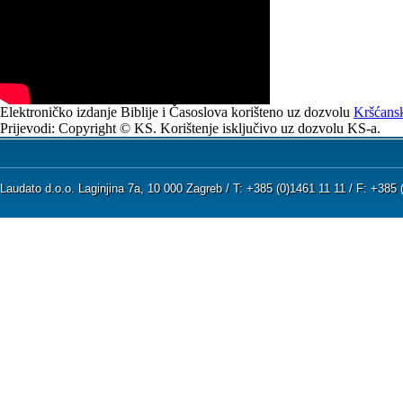
Elektroničko izdanje Biblije i Časoslova korišteno uz dozvolu
Kršćansk
Prijevodi: Copyright © KS. Korištenje isključivo uz dozvolu KS-a.
Laudato d.o.o. Laginjina 7a, 10 000 Zagreb / T: +385 (0)1461 11 11 / F: +38