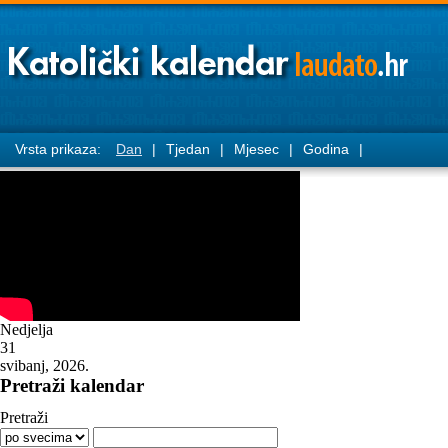
Vrsta prikaza:
Dan
|
Tjedan
|
Mjesec
|
Godina
|
Nedjelja
31
svibanj, 2026.
Pretraži kalendar
Pretraži