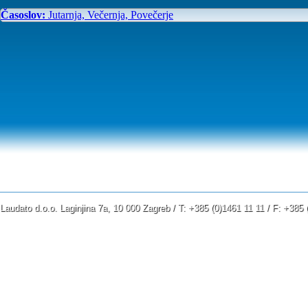
Časoslov:
Jutarnja, Večernja, Povečerje
Laudato d.o.o. Laginjina 7a, 10 000 Zagreb / T: +385 (0)1461 11 11 / F: +38