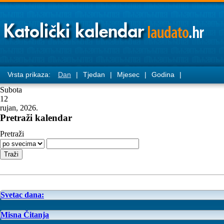
Vrsta prikaza:
Dan
|
Tjedan
|
Mjesec
|
Godina
|
Subota
12
rujan, 2026.
Pretraži kalendar
Pretraži
Svetac dana:
Misna Čitanja